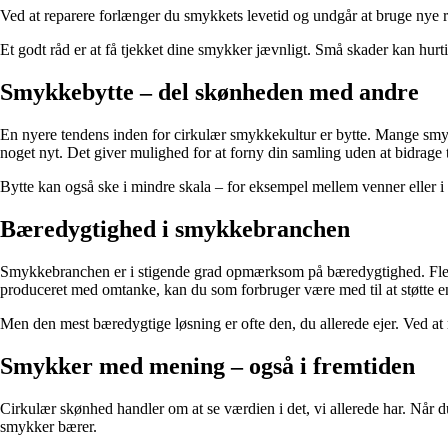
Ved at reparere forlænger du smykkets levetid og undgår at bruge nye re
Et godt råd er at få tjekket dine smykker jævnligt. Små skader kan hurtig
Smykkebytte – del skønheden med andre
En nyere tendens inden for cirkulær smykkekultur er bytte. Mange smykk
noget nyt. Det giver mulighed for at forny din samling uden at bidrage t
Bytte kan også ske i mindre skala – for eksempel mellem venner eller i l
Bæredygtighed i smykkebranchen
Smykkebranchen er i stigende grad opmærksom på bæredygtighed. Flere
produceret med omtanke, kan du som forbruger være med til at støtte e
Men den mest bæredygtige løsning er ofte den, du allerede ejer. Ved at 
Smykker med mening – også i fremtiden
Cirkulær skønhed handler om at se værdien i det, vi allerede har. Når du
smykker bærer.