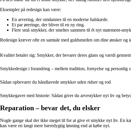
Eksempler på redesign kan være:
En arvering, der omdannes til en moderne halskæde.
Et par øreringe, der bliver til en ny ring.
Flere små smykker, der smeltes sammen til ét nyt statement-smy
Redesign kræver ofte en samtale med guldsmeden om dine ønsker og idée
Kvalitet betaler sig: Smykker, der bevarer deres glans og værdi genne
Smykkedesign i forandring – mellem tradition, fornyelse og personlig st
Sådan opbevarer du håndlavede smykker uden ridser og rod
Smykkegaver med historie: Sådan giver du arvestykker nyt liv og bety
Reparation – bevar det, du elsker
Nogle gange skal der ikke meget til for at give et smykke nyt liv. En kæd
kan være en langt mere bæredygtig løsning end at købe nyt.