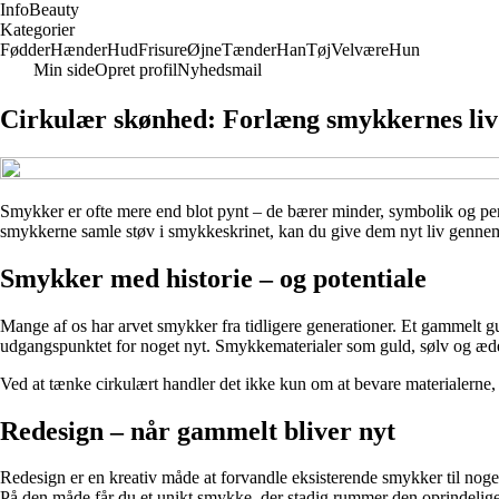
Info
Beauty
Kategorier
Fødder
Hænder
Hud
Frisure
Øjne
Tænder
Han
Tøj
Velvære
Hun
Min side
Opret profil
Nyhedsmail
Cirkulær skønhed: Forlæng smykkernes liv 
Smykker er ofte mere end blot pynt – de bærer minder, symbolik og perso
smykkerne samle støv i smykkeskrinet, kan du give dem nyt liv gennem 
Smykker med historie – og potentiale
Mange af os har arvet smykker fra tidligere generationer. Et gammelt gul
udgangspunktet for noget nyt. Smykkematerialer som guld, sølv og ædel
Ved at tænke cirkulært handler det ikke kun om at bevare materialerne
Redesign – når gammelt bliver nyt
Redesign er en kreativ måde at forvandle eksisterende smykker til noget
På den måde får du et unikt smykke, der stadig rummer den oprindelig