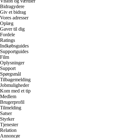
Vision og værdier
Bidragydere
Giv et bidrag
Vores adresser
Oplæg
Gaver til dig
Fordele
Ratings
Indkøbsguides
Supportguides
Film
Oplysninger
Support
Spørgsmål
Tilbagemelding
Jobmuligheder
Kom med et tip
Medlem
Brugerprofil
Tilmelding
Satser
Styrker
Tjenester
Relation
Annoncør