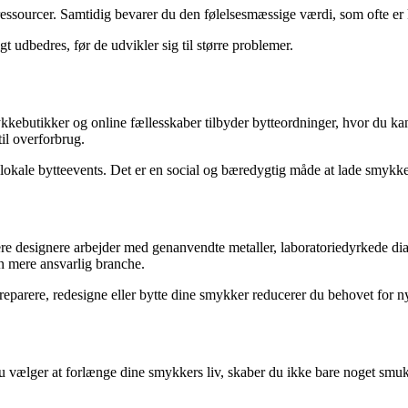
ssourcer. Samtidig bevarer du den følelsesmæssige værdi, som ofte er kn
t udbedres, før de udvikler sig til større problemer.
ebutikker og online fællesskaber tilbyder bytteordninger, hvor du kan 
il overforbrug.
okale bytteevents. Det er en social og bæredygtig måde at lade smykker c
 designere arbejder med genanvendte metaller, laboratoriedyrkede dia
n mere ansvarlig branche.
reparere, redesigne eller bytte dine smykker reducerer du behovet for ny
 vælger at forlænge dine smykkers liv, skaber du ikke bare noget smukt –