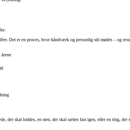
kke.
r. Det er en proces, hvor håndværk og personlig stil mødes – og result
m årene
il
dning
e, der skal loddes, en sten, der skal sættes fast igen, eller en ring, der