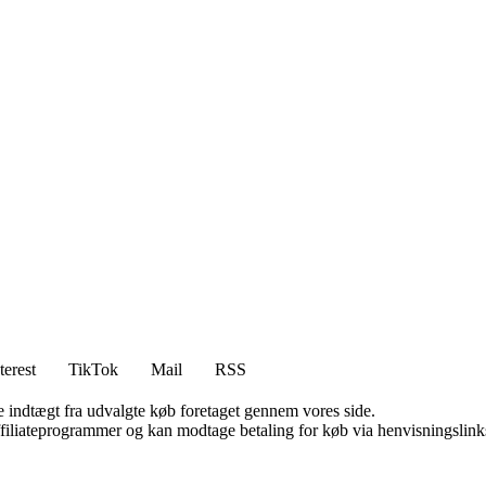
terest
TikTok
Mail
RSS
e indtægt fra udvalgte køb foretaget gennem vores side.
affiliateprogrammer og kan modtage betaling for køb via henvisningslinks