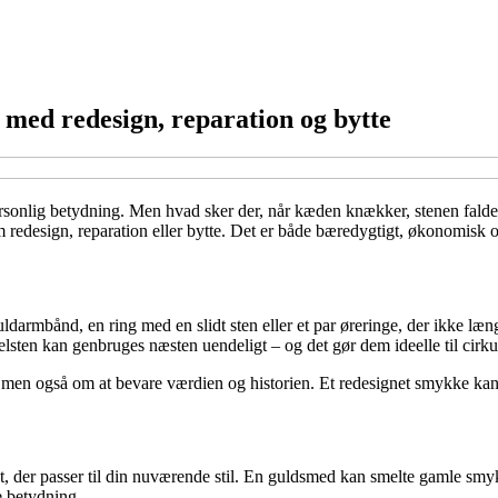
med redesign, reparation og bytte
nlig betydning. Men hvad sker der, når kæden knækker, stenen falder ud, 
redesign, reparation eller bytte. Det er både bæredygtigt, økonomisk o
darmbånd, en ring med en slidt sten eller et par øreringe, der ikke længe
sten kan genbruges næsten uendeligt – og det gør dem ideelle til cirku
, men også om at bevare værdien og historien. Et redesignet smykke ka
, der passer til din nuværende stil. En guldsmed kan smelte gamle smykke
e betydning.