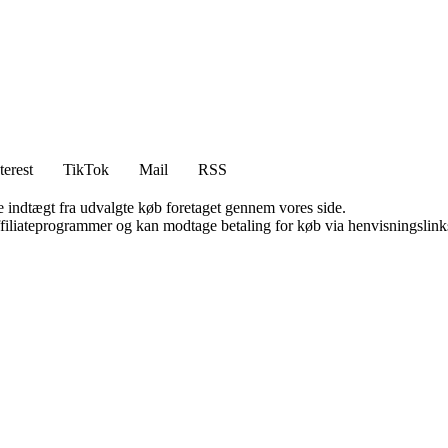
terest
TikTok
Mail
RSS
e indtægt fra udvalgte køb foretaget gennem vores side.
affiliateprogrammer og kan modtage betaling for køb via henvisningslinks