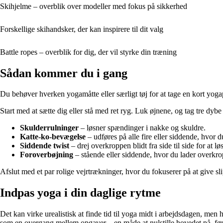
Skihjelme – overblik over modeller med fokus på sikkerhed
Forskellige skihandsker, der kan inspirere til dit valg
Battle ropes – overblik for dig, der vil styrke din træning
Sådan kommer du i gang
Du behøver hverken yogamåtte eller særligt tøj for at tage en kort yogap
Start med at sætte dig eller stå med ret ryg. Luk øjnene, og tag tre d
Skulderrulninger
– løsner spændinger i nakke og skuldre.
Katte-ko-bevægelse
– udføres på alle fire eller siddende, hvor d
Siddende twist
– drej overkroppen blidt fra side til side for at lø
Foroverbøjning
– stående eller siddende, hvor du lader overkr
Afslut med et par rolige vejrtrækninger, hvor du fokuserer på at give 
Indpas yoga i din daglige rytme
Det kan virke urealistisk at finde tid til yoga midt i arbejdsdagen, m
som en overgang mellem opgaver – en måde at nulstille hovedet på, før