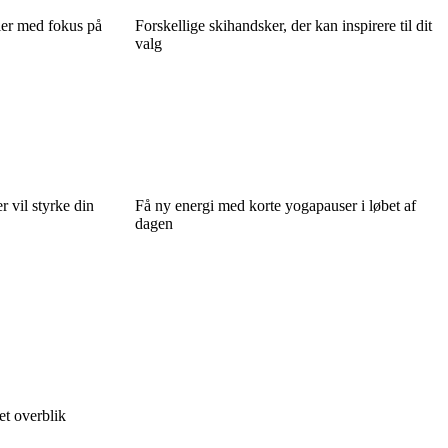
ler med fokus på
Forskellige skihandsker, der kan inspirere til dit
valg
r vil styrke din
Få ny energi med korte yogapauser i løbet af
dagen
et overblik