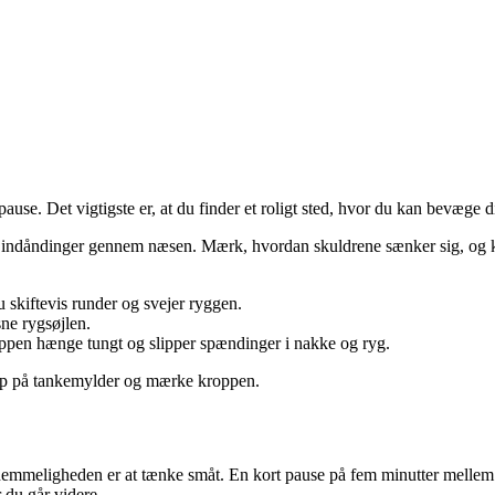
ause. Det vigtigste er, at du finder et roligt sted, hvor du kan bevæge d
ybe indåndinger gennem næsen. Mærk, hvordan skuldrene sænker sig, og kr
u skiftevis runder og svejer ryggen.
sne rygsøjlen.
oppen hænge tungt og slipper spændinger i nakke og ryg.
slip på tankemylder og mærke kroppen.
en hemmeligheden er at tænke småt. En kort pause på fem minutter melle
 du går videre.