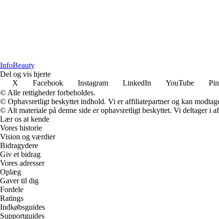
Info
Beauty
Del og vis hjerte
X
Facebook
Instagram
LinkedIn
YouTube
Pin
© Alle rettigheder forbeholdes.
© Ophavsretligt beskyttet indhold. Vi er affiliatepartner og kan modtag
© Alt materiale på denne side er ophavsretligt beskyttet. Vi deltager i 
Lær os at kende
Vores historie
Vision og værdier
Bidragydere
Giv et bidrag
Vores adresser
Oplæg
Gaver til dig
Fordele
Ratings
Indkøbsguides
Supportguides