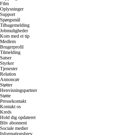
Film
Oplysninger
Support
Spørgsmål
Tilbagemelding
Jobmuligheder
Kom med et tip
Medlem
Brugerprofil
Tilmelding
Satser
Styrker
Tjenester
Relation
Annoncør
Støtter
Henvisningspartner
Støtte
Pressekontakt
Kontakt os
Kreds
Hold dig opdateret
Bliv abonnent
Sociale medier
Informationsbrev