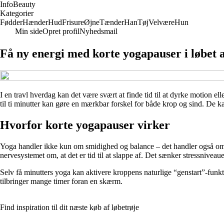
Info
Beauty
Kategorier
Fødder
Hænder
Hud
Frisure
Øjne
Tænder
Han
Tøj
Velvære
Hun
Min side
Opret profil
Nyhedsmail
Få ny energi med korte yogapauser i løbet 
I en travl hverdag kan det være svært at finde tid til at dyrke motion 
til ti minutter kan gøre en mærkbar forskel for både krop og sind. De 
Hvorfor korte yogapauser virker
Yoga handler ikke kun om smidighed og balance – det handler også om at
nervesystemet om, at det er tid til at slappe af. Det sænker stressniveau
Selv få minutters yoga kan aktivere kroppens naturlige “genstart”-funktio
tilbringer mange timer foran en skærm.
Find inspiration til dit næste køb af løbetrøje